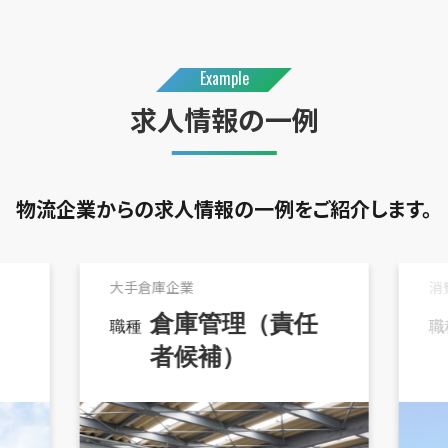
Example
求人情報の一例
物流企業からの求人情報の一例をご紹介します。
大手倉庫企業
消
倉庫管理（責任
者候補）