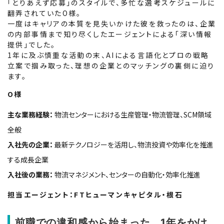
「とりあえず応募」のスタイルで、多忙な選考スケジュールに
翻弄されていたO様。
一度はキャリアの本質を見失いかけた彼を救ったのは、企業
の内部事情まで知り尽くしたエージェントによる「深い情報
提供」でした。
1年に及ぶ慎重な活動の末、AIによる言語化とプロの戦略
立案で掴み取った、理想の企業とのマッチングの裏側に迫り
ます。
O様
主な業務経験：
物流センターにおける生産管理・物流管理、SCM領域
全般
入社先の企業：
最新テクノロジーを活用し、物流投資や効率化を推進
する成長企業
入社後の業務：
物流マネジメント、センターの自動化・効率化推進
担当エージェント：FTヒューマンキャピタル・根石
前職での違和感から始まった、1年をかけ